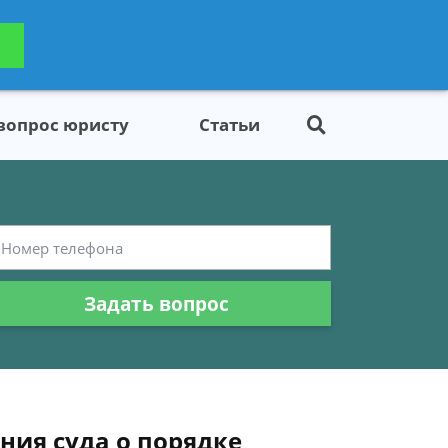
ьтацию
Задать вопрос
платно
 вопрос юристу
Статьи
Задать вопрос
ния суда о порядке