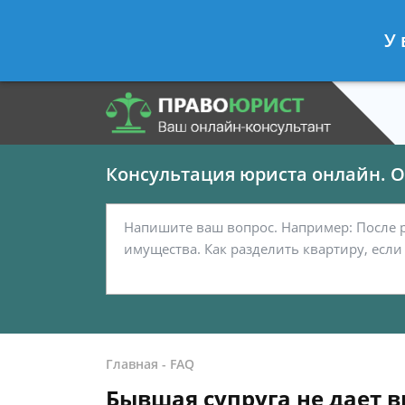
Панов Георгий
- Юрист по граждан
У 
Спросить юриста
Консультация юриста онлайн. От
Главная
-
FAQ
Бывшая супруга не дает 