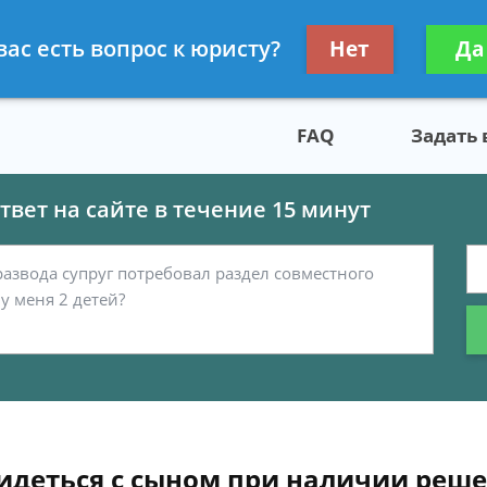
скому праву
Получите консул
вас есть вопрос к юристу?
Нет
Да
бес
FAQ
Задать
вет на сайте в течение 15 минут
видеться с сыном при наличии реше