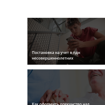
Постановка на учет в пдн
несовершеннолетних
Как оформить опекунство над