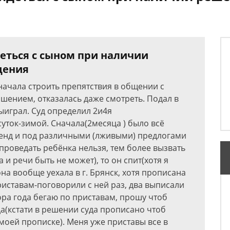
деться с сыном при наличии
щения
начала строить препятствия в общении с
шением, отказалась даже смотреть. Подал в
ыиграл. Суд определил 2и4я
суток-зимой. Сначала(2месяца ) было всё
ренд и под различными (лживыми) предлогами
 проведать ребёнка нельзя, тем более вызвать
а и речи быть не может), то он спит(хотя я
на вообще уехала в г. Брянск, хотя прописана
риставам-поговорили с ней раз, два выписали
тора года бегаю по приставам, прошу чтоб
а(кстати в решении суда прописано чтоб
моей прописке). Меня уже приставы все в