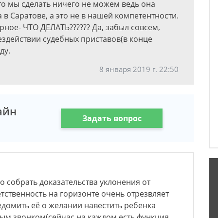
что мы сделать ничего не можем ведь она
 в Саратове, а это не в нашей компетентности.
ное- ЧТО ДЕЛАТЬ?????? Да, забыл совсем,
ездействии судебных приставов(в конце
ду.
8 января 2019 г. 22:50
айн
Задать вопрос
 собрать доказательства уклонения от
етственность на горизонте очень отрезвляет
едомить её о желании навестить ребенка
ым звонком(сейчас на каждом есть функция