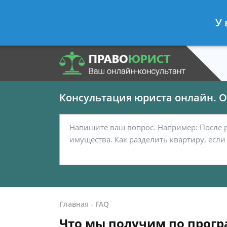
Панов Георгий
- Юрист по граждан
У 
Спросить юриста
Консультация юриста онлайн. От
Главная
-
FAQ
Что мы получим по прогр