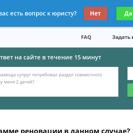
скому праву
Получите консул
вас есть вопрос к юристу?
Нет
Да
бес
FAQ
Задать
вет на сайте в течение 15 минут
амме реновации в данном случае?