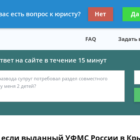
скому праву
Получите консул
вас есть вопрос к юристу?
Нет
Да
бес
FAQ
Задать
вет на сайте в течение 15 минут
, если выданный УФМС России в Кр