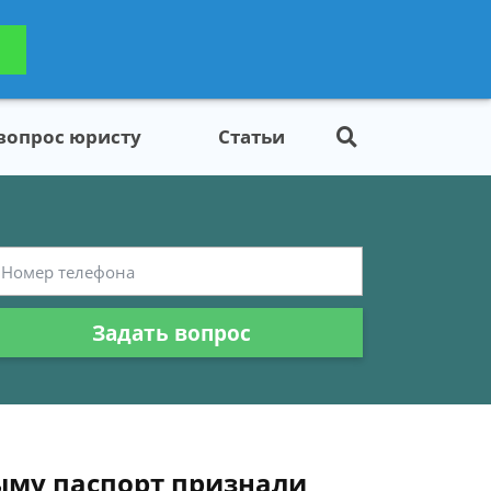
ьтацию
Задать вопрос
платно
 вопрос юристу
Статьи
Задать вопрос
ыму паспорт признали