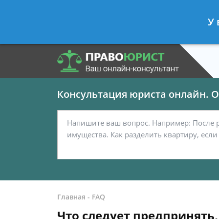
Панов Георгий
- Юрист по граждан
У 
Спросить юриста
Консультация юриста онлайн. От
Главная
-
FAQ
Что следует предпринять