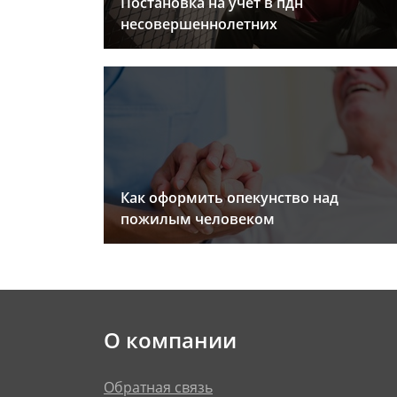
Постановка на учет в пдн
несовершеннолетних
Как оформить опекунство над
пожилым человеком
О компании
Обратная связь