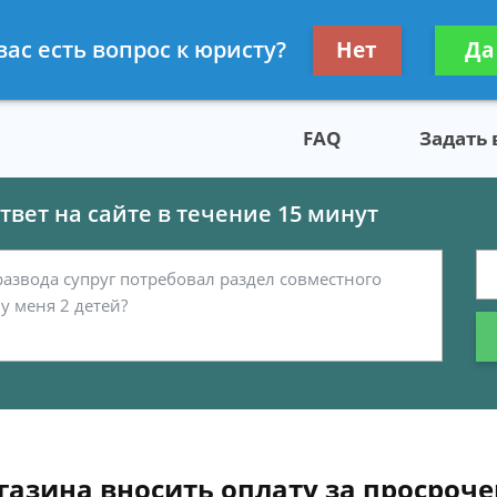
скому праву
Получите консул
вас есть вопрос к юристу?
Нет
Да
бес
FAQ
Задать
вет на сайте в течение 15 минут
азина вносить оплату за просроч