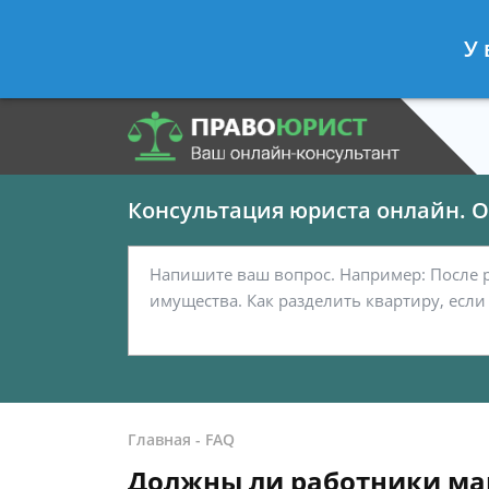
Панов Георгий
- Юрист по граждан
У 
Спросить юриста
Консультация юриста онлайн. От
Главная
-
FAQ
Должны ли работники маг