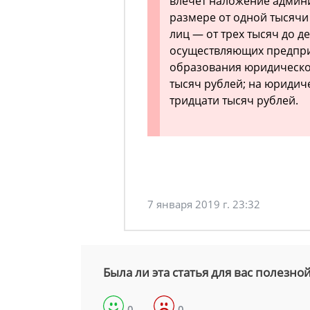
влечет наложение админи
размере от одной тысячи
лиц — от трех тысяч до де
осуществляющих предпри
образования юридическог
тысяч рублей; на юридиче
тридцати тысяч рублей.
7 января 2019 г. 23:32
Была ли эта статья для вас полезно
0
0