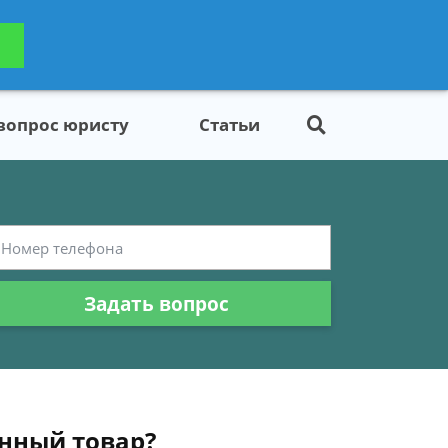
ьтацию
Задать вопрос
платно
 вопрос юристу
Статьи
Задать вопрос
енный товар?