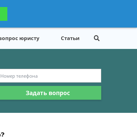
ьтацию
Задать вопрос
платно
 вопрос юристу
Статьи
Задать вопрос
е?