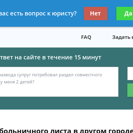
скому праву
Получите консул
вас есть вопрос к юристу?
Нет
Да
бес
FAQ
Задать
вет на сайте в течение 15 минут
больничного листа в другом город