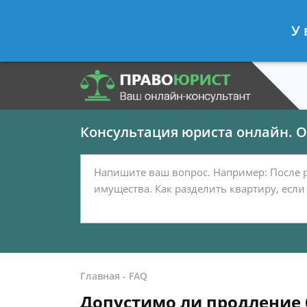
Панов Георгий
- Юрист по граждан
У 
Спросить юриста
Консультация юриста онлайн. От
Главная
-
FAQ
Допустимо ли продление 