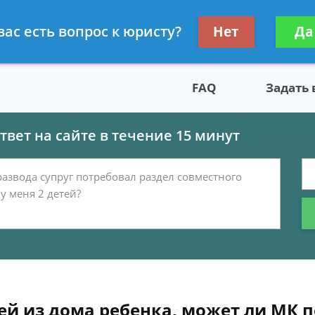
скому праву
Получите консул
вас есть вопрос к юристу?
Нет
Да
бес
FAQ
Задать
вет на сайте в течение 15 минут
тей из дома ребенка, может ли МК 