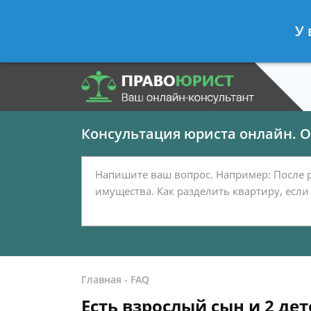
Панов Георгий
- Юрист по граждан
У 
Спросить юриста
Консультация юриста онлайн. От
Главная
-
FAQ
Есть взрослый сын и 2 де