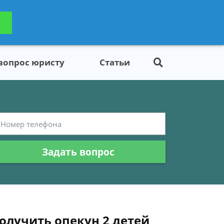
ьтацию
Задать вопрос
платно
 вопрос юристу
Статьи
Задать вопрос
получить опекун 2 детей