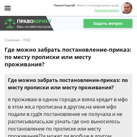
Панов Георгий
- Юрист по гражданскому праву
Спросить юриста
Задать вопрос
-
Главная
FAQ
Где можно забрать постановление-приказ:
по месту прописки или месту
проживания?
Где можно забрать постановление-приказ: по
месту прописки или месту проживания?
я проживаю в одном городе,и взяла кредит в мфо
в этом же,а прописана в другом,на меня мфо
подали в суд!я постановление не получала и не
расписывалась,как узнать где оно выносилось
постановление по прописке или месту
проживания??и может ли вообще в другом