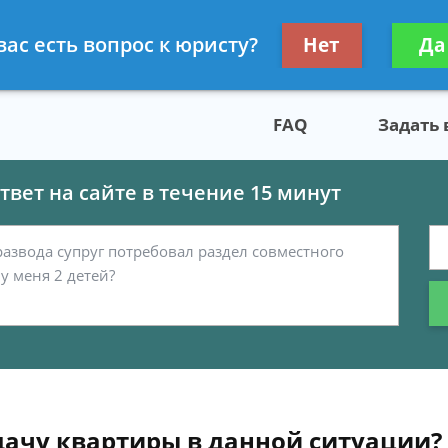
скому праву
Получите консул
вас есть вопрос к юристу?
Нет
Да
бес
FAQ
Задать
вет на сайте в течение 15 минут
сдачу квартиры в данной ситуации?