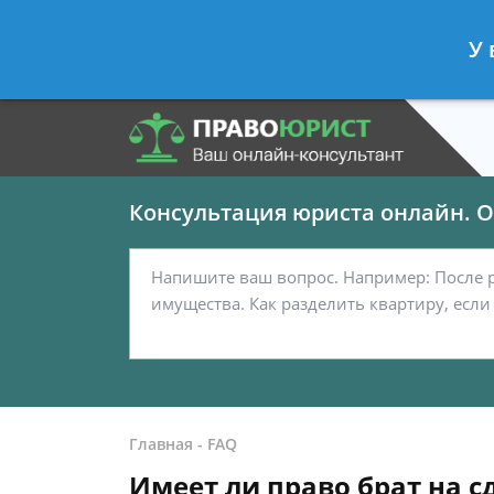
Панов Георгий
- Юрист по граждан
У 
Спросить юриста
Консультация юриста онлайн. От
Главная
-
FAQ
Имеет ли право брат на 