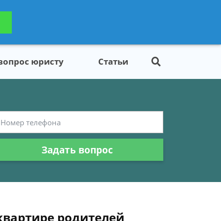
ьтацию
Задать вопрос
платно
 вопрос юристу
Статьи
Задать вопрос
квартире родителей