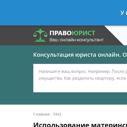
Панов Георгий
- Юрист по граждан
У 
Спросить юриста
Консультация юриста онлайн. От
Главная
-
FAQ
Использование материнск