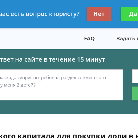
скому праву
Получите консул
вас есть вопрос к юристу?
Нет
Да
бес
FAQ
Задать
вет на сайте в течение 15 минут
ого капитала для покупки доли в 