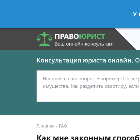
Панов Георгий
- Юрист по граждан
У 
Спросить юриста
Консультация юриста онлайн. От
Главная
-
FAQ
Как мне законным способ