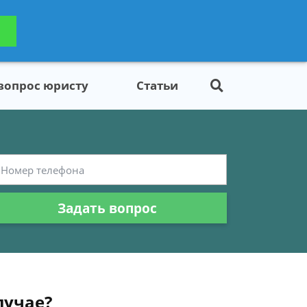
ьтацию
Задать вопрос
платно
 вопрос юристу
Статьи
Задать вопрос
лучае?