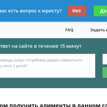
скому праву
Получите консул
вас есть вопрос к юристу?
Нет
Да
бес
FAQ
Задать
вет на сайте в течение 15 минут
ом получить алименты в данном с