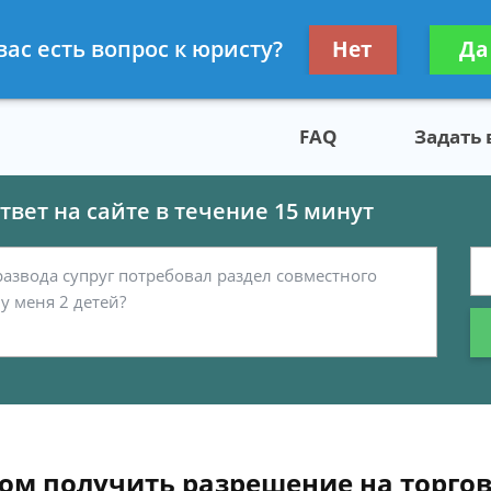
скому праву
Получите консул
вас есть вопрос к юристу?
Нет
Да
бес
FAQ
Задать
вет на сайте в течение 15 минут
ом получить разрешение на торго