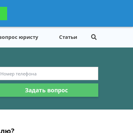
ьтацию
Задать вопрос
платно
 вопрос юристу
Статьи
Задать вопрос
влю?