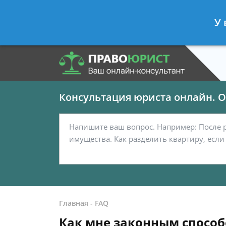
Панов Георгий
- Юрист по граждан
У 
Спросить юриста
Консультация юриста онлайн. От
Главная
-
FAQ
Как мне законным способ