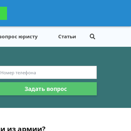
ьтацию
Задать вопрос
платно
 вопрос юристу
Статьи
Задать вопрос
и из армии?