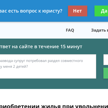
скому праву
Получите консул
вас есть вопрос к юристу?
Нет
Да
бес
FAQ
Задать
вет на сайте в течение 15 минут
риобретении жилья при увольнени