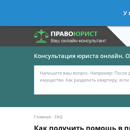
Панов Георгий
- Юрист по граждан
У 
Спросить юриста
Консультация юриста онлайн. От
Главная
-
FAQ
Как получить помощь в п