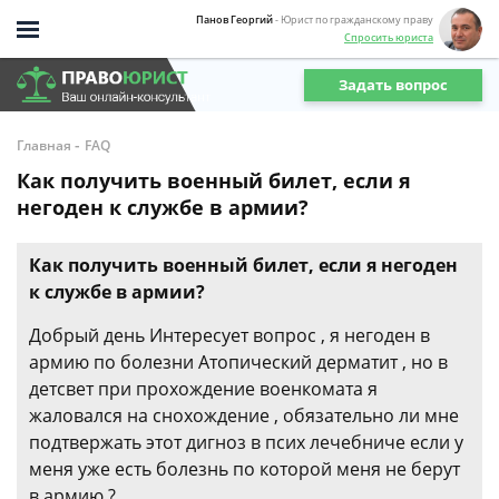
Панов Георгий
- Юрист по гражданскому праву
Спросить юриста
Задать вопрос
-
Главная
FAQ
Как получить военный билет, если я
негоден к службе в армии?
Как получить военный билет, если я негоден
к службе в армии?
Добрый день Интересует вопрос , я негоден в
армию по болезни Атопический дерматит , но в
детсвет при прохождение военкомата я
жаловался на снохождение , обязательно ли мне
подтвержать этот дигноз в псих лечебниче если у
меня уже есть болезнь по которой меня не берут
в армию ?