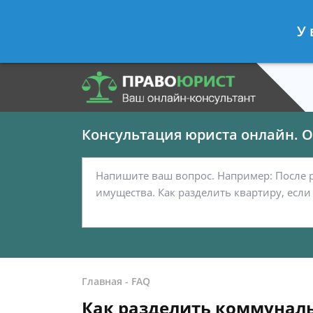
Панов Георгий
- Юрист по граждан
У 
Спросить юриста
Консультация юриста онлайн. От
Главная
-
FAQ
Как разделить коммуналь