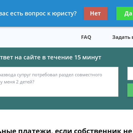
скому праву
Получите консул
вас есть вопрос к юристу?
Нет
Да
бес
FAQ
Задать
вет на сайте в течение 15 минут
ные платежи, если собственник не