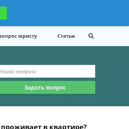
ьтацию
Задать вопрос
платно
 вопрос юристу
Статьи
Задать вопрос
 проживает в квартире?