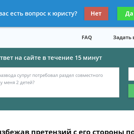
скому праву
Получите консул
вас есть вопрос к юристу?
Нет
Да
бес
FAQ
Задать
вет на сайте в течение 15 минут
избежав претензий с его стороны п