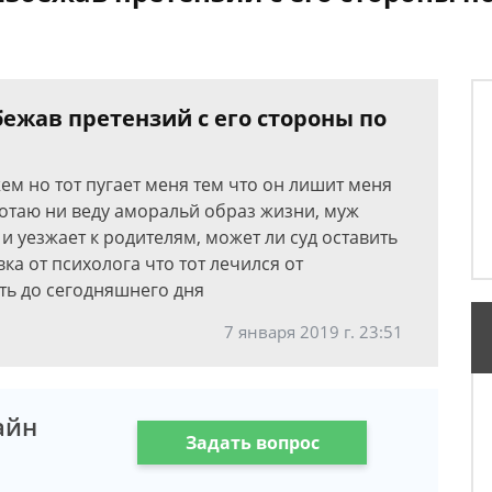
бежав претензий с его стороны по
жем но тот пугает меня тем что он лишит меня
ботаю ни веду аморальй образ жизни, муж
и уезжает к родителям, может ли суд оставить
ка от психолога что тот лечился от
ть до сегодняшнего дня
7 января 2019 г. 23:51
айн
Задать вопрос