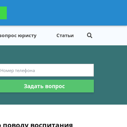
ьтацию
Задать вопрос
платно
 вопрос юристу
Статьи
Задать вопрос
о поводу воспитания