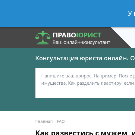
Панов Георгий
- Юрист по граждан
У 
Спросить юриста
Консультация юриста онлайн. От
Главная
-
FAQ
Как развестись с мужем, 