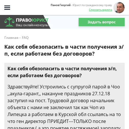
Панов Георгий
- Юрист по гражданскому праву
Спросить юриста
Задать вопрос
-
Главная
FAQ
Как себя обезопасить в части получения з/
п, если работаем без договоров?
Как себя обезопасить в части получения з/п,
если работаем без договоров?
Здравствуйте! Устроились с супругой парой в Чоо
,,акула-гарант,, накануне праздников 27.12.18
заступил на пост. Трудовой договор начальник
объекта с нами не заключил так как Чоп из
Липецка а работаем в Курской обл ссылаясь на то
что ген директор ПРИЕДИТ---ТОЛЬКО после
праздников ( а это понятие растяжимое) зарплату