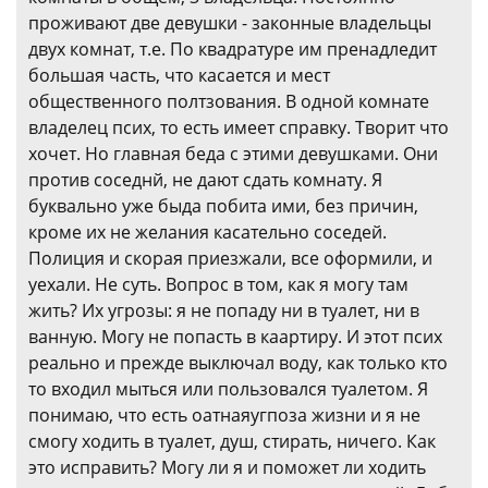
проживают две девушки - законные владельцы
двух комнат, т.е. По квадратуре им пренадледит
большая часть, что касается и мест
общественного полтзования. В одной комнате
владелец псих, то есть имеет справку. Творит что
хочет. Но главная беда с этими девушками. Они
против соседнй, не дают сдать комнату. Я
буквально уже быда побита ими, без причин,
кроме их не желания касательно соседей.
Полиция и скорая приезжали, все оформили, и
уехали. Не суть. Вопрос в том, как я могу там
жить? Их угрозы: я не попаду ни в туалет, ни в
ванную. Могу не попасть в каартиру. И этот псих
реально и прежде выключал воду, как только кто
то входил мыться или пользовался туалетом. Я
понимаю, что есть оатнаяугпоза жизни и я не
смогу ходить в туалет, душ, стирать, ничего. Как
это исправить? Могу ли я и поможет ли ходить