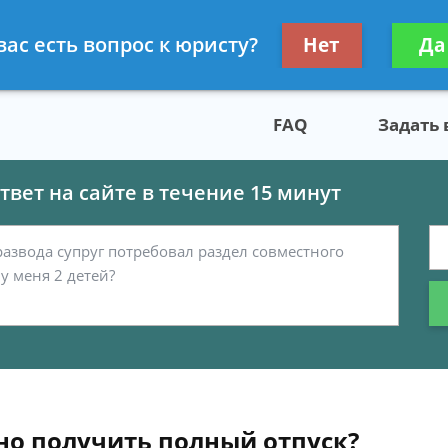
скому праву
Получите консул
вас есть вопрос к юристу?
Нет
Да
бес
FAQ
Задать
вет на сайте в течение 15 минут
но получить полный отпуск?