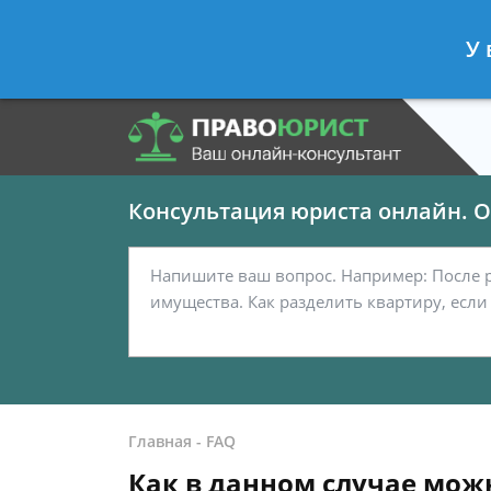
Панов Георгий
- Юрист по граждан
У 
Спросить юриста
Консультация юриста онлайн. От
Главная
-
FAQ
Как в данном случае мож