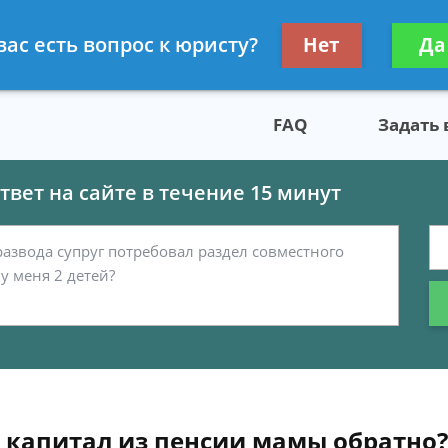
скому праву
Получите консул
вас есть вопрос к юристу?
Нет
Да
бес
FAQ
Задать
вет на сайте в течение 15 минут
 капитал из пенсии мамы обратно?