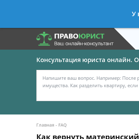
Панов Георгий
- Юрист по граждан
У 
Спросить юриста
Консультация юриста онлайн. От
Главная
-
FAQ
Как вернуть материнский