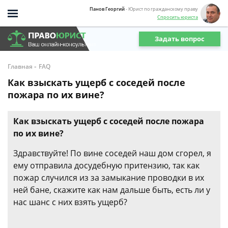
Панов Георгий
- Юрист по гражданскому праву
Спросить юриста
Задать вопрос
-
Главная
FAQ
Как взыскать ущерб с соседей после
пожара по их вине?
Как взыскать ущерб с соседей после пожара
по их вине?
Здравствуйте! По вине соседей наш дом сгорел, я
ему отправила досудебную притензию, так как
пожар случился из за замыкание проводки в их
ней бане, скажите как нам дальше быть, есть ли у
нас шанс с них взять ущерб?