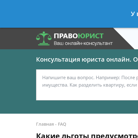
Панов Георгий
- Юрист по граждан
У 
Спросить юриста
Консультация юриста онлайн. От
Главная
-
FAQ
Какие льготы предусмот