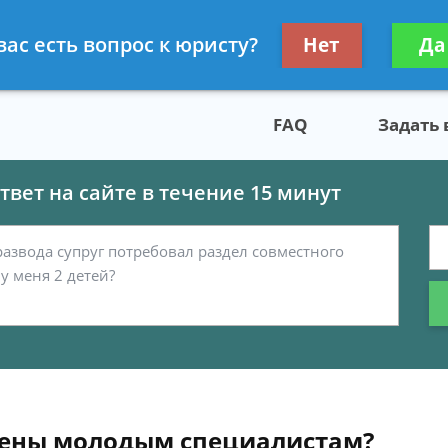
скому праву
Получите консул
вас есть вопрос к юристу?
Нет
Да
бес
FAQ
Задать
вет на сайте в течение 15 минут
рены молодым специалистам?