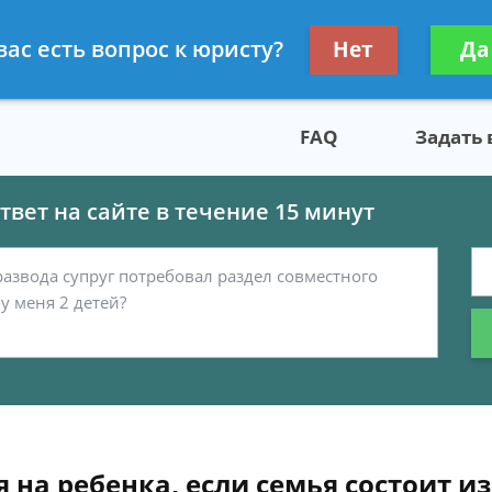
скому праву
Получите консул
вас есть вопрос к юристу?
Нет
Да
бес
FAQ
Задать
вет на сайте в течение 15 минут
 на ребенка, если семья состоит из