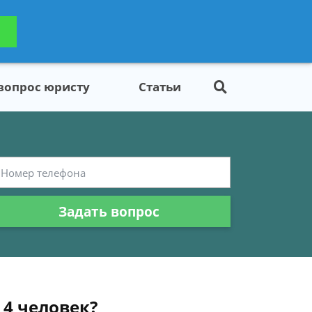
ьтацию
Задать вопрос
платно
 вопрос юристу
Статьи
Задать вопрос
 4 человек?