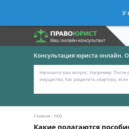
Панов Георгий
- Юрист по граждан
У 
Спросить юриста
Консультация юриста онлайн. От
Главная
-
FAQ
Какие полагаются пособия