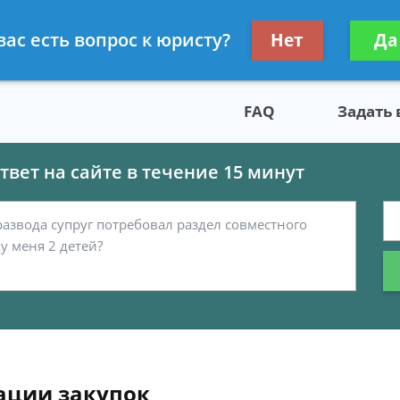
скому праву
Получите консул
вас есть вопрос к юристу?
Нет
Да
бес
FAQ
Задать
вет на сайте в течение 15 минут
ации закупок