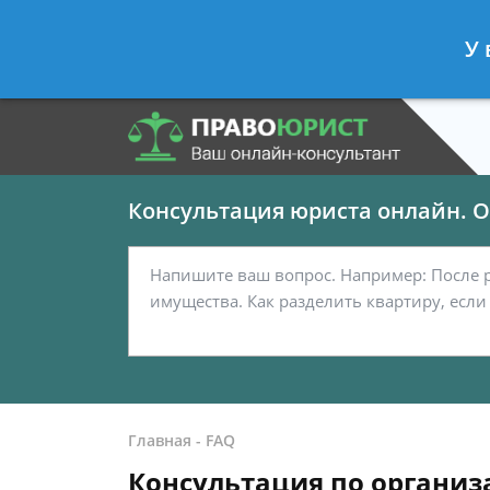
Панов Георгий
- Юрист по граждан
У 
Спросить юриста
Консультация юриста онлайн. От
Главная
-
FAQ
Консультация по организ