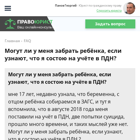
Панов Георгий
- Юрист по гражданскому праву
Спросить юриста
Задать вопрос
-
Главная
FAQ
Могут ли у меня забрать ребёнка, если
узнают, что я состою на учёте в ПДН?
Могут ли у меня забрать ребёнка, если
узнают, что я состою на учёте в ПДН?
мне 17 лет, недавно узнала, что беременна, с
отцом ребёнка собираемся в ЗАГС, и тут я
вспомнила, что в августе 2018 года меня
поставили на учёт в ПДН, две попытки суицида,
прошло много времени, и таких мыслей уже нет.
Могут ли у меня забрать ребёнка, если узнают,
что я состою на учёте в ПДН ?