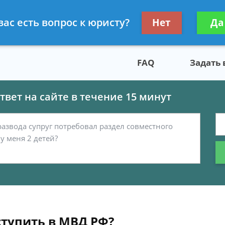
скому праву
Получите консул
вас есть вопрос к юристу?
Нет
Да
бес
FAQ
Задать
вет на сайте в течение 15 минут
тупить в МВД РФ?