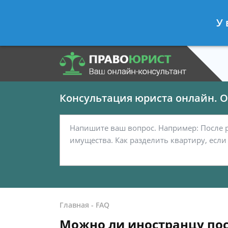
Панов Георгий
- Юрист по граждан
У 
Спросить юриста
Консультация юриста онлайн. От
Главная
-
FAQ
Можно ли иностранцу пос