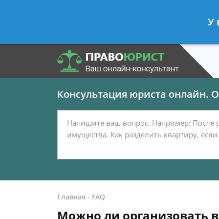
Панов Георгий
- Юрист по граждан
У 
Спросить юриста
Консультация юриста онлайн. От
Главная
-
FAQ
Можно ли организовать в