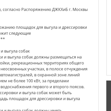
ч, согласно Распоряжению ДЖКХиБ г. Москвы
ержанию площадок для выгула и дрессировки
ержит следующие
***
 и выгула собак
ки и выгула собак должны размещаться на
ойки, рекреационных территориях общего
 неосвоенных участках, в полосе отчуждения
автомагистралей, в охранной зоне линий
ем не более 100 кВт, за пределами
 водоснабжения первого и второго поясов.
ессировки и выгула собак может быть
адь площадок для дрессировки и выгула
ки и выгула собак должны иметь