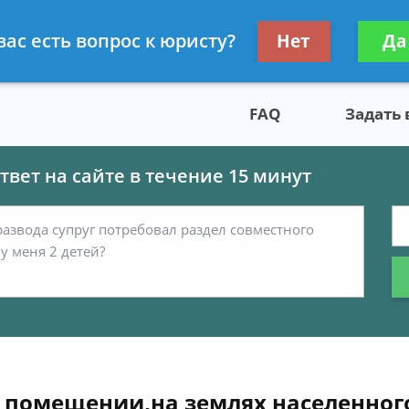
скому праву
Получите консул
вас есть вопрос к юристу?
Нет
Да
бес
FAQ
Задать
вет на сайте в течение 15 минут
 помещении,на землях населенног