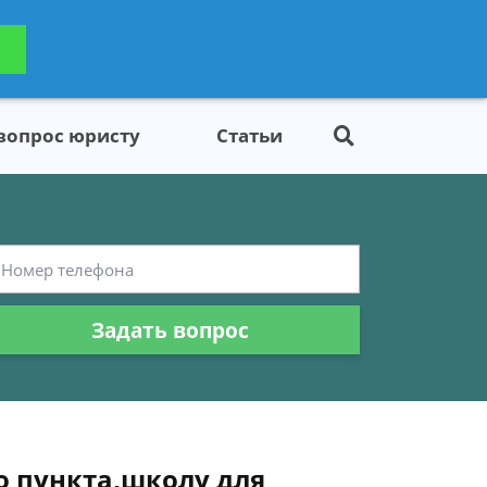
ьтацию
Задать вопрос
платно
 вопрос юристу
Статьи
Задать вопрос
о пункта,школу для