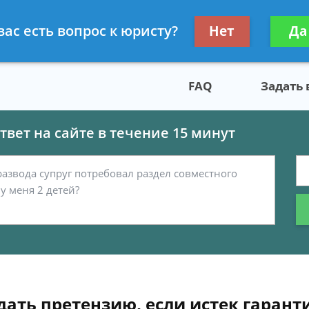
скому праву
Получите консул
вас есть вопрос к юристу?
Нет
Да
бес
FAQ
Задать
вет на сайте в течение 15 минут
ать претензию, если истек гарант