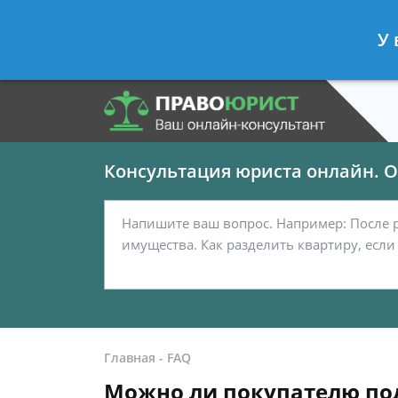
Панов Георгий
- Юрист по граждан
У 
Спросить юриста
Консультация юриста онлайн. От
Главная
-
FAQ
Можно ли покупателю под