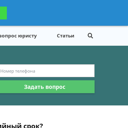
ьтацию
Задать вопрос
платно
 вопрос юристу
Статьи
Задать вопрос
ийный срок?