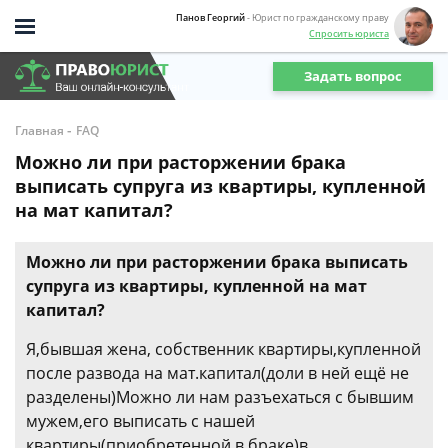
Панов Георгий
- Юрист по гражданскому праву
Спросить юриста
Задать вопрос
-
Главная
FAQ
Можно ли при расторжении брака
выписать супруга из квартиры, купленной
на мат капитал?
Можно ли при расторжении брака выписать
супруга из квартиры, купленной на мат
капитал?
Я,бывшая жена, собственник квартиры,купленной
после развода на мат.капитал(доли в ней ещё не
разделены)Можно ли нам разъехаться с бывшим
мужем,его выписать с нашей
квартиры(приобретенной в браке)в