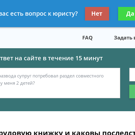
скому праву
Получите консул
вас есть вопрос к юристу?
Нет
Да
бес
FAQ
Задать
вет на сайте в течение 15 минут
рудовую книжку и каковы последс