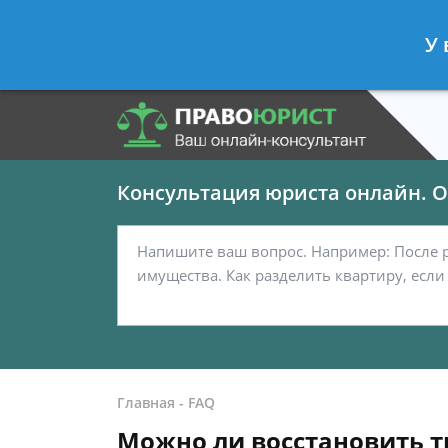
Панов Георгий
- Юрист по граждан
У 
Спросить юриста
Консультация юриста онлайн. От
Главная
-
FAQ
Можно ли восстановить т