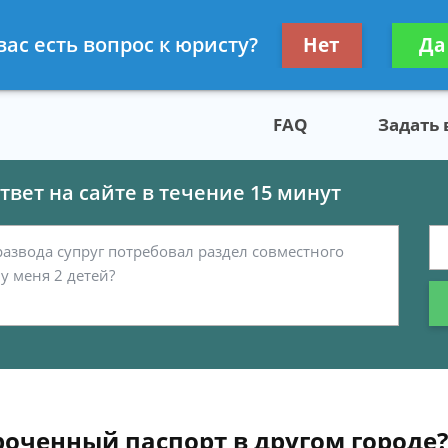
скому праву
Получите консул
вас есть вопрос к юристу?
Нет
Да
бес
FAQ
Задать
вет на сайте в течение 15 минут
оченный паспорт в другом городе?