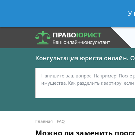
Панов Георгий
- Юрист по граждан
У 
Спросить юриста
Консультация юриста онлайн. От
Главная
-
FAQ
Можно ли заменить проср