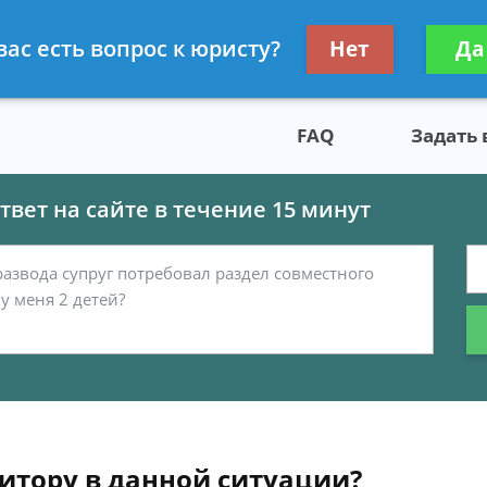
скому праву
Получите консул
вас есть вопрос к юристу?
Нет
Да
бес
FAQ
Задать
вет на сайте в течение 15 минут
итору в данной ситуации?