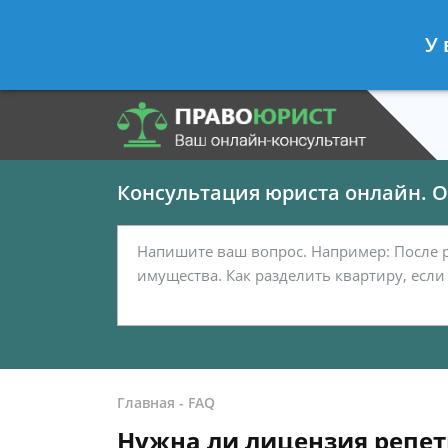
Панов Георгий
- Юрист по граждан
У 
Спросить юриста
Консультация юриста онлайн. От
Главная
-
FAQ
Нужна ли лицензия репет