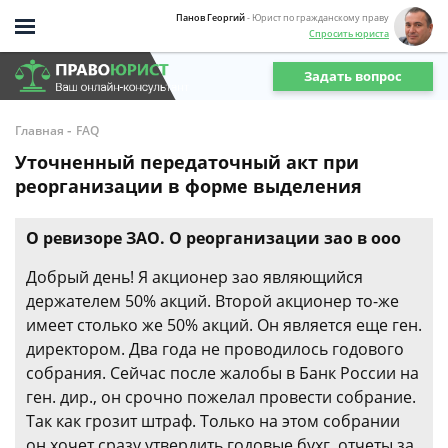
Панов Георгий
- Юрист по гражданскому праву
Спросить юриста
Задать вопрос
-
Главная
FAQ
Уточненный передаточный акт при
реорганизации в форме выделения
О ревизоре ЗАО. О реорганизации зао в ооо
Добрый день! Я акционер зао являющийся
держателем 50% акций. Второй акционер то-же
имеет столько же 50% акций. Он является еще ген.
директором. Два года не проводилось годового
собрания. Сейчас после жалобы в Банк России на
ген. дир., он срочно пожелал провести собрание.
Так как грозит штраф. Только на этом собрании
он хочет сразу утвердить годовые бухг. отчеты за