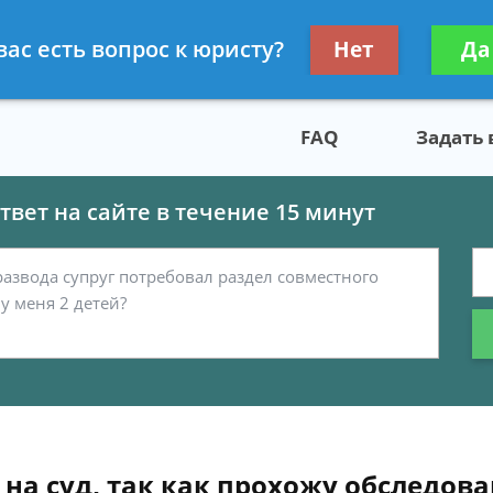
скому праву
Получите консул
вас есть вопрос к юристу?
Нет
Да
бес
FAQ
Задать
вет на сайте в течение 15 минут
 на суд, так как прохожу обследова