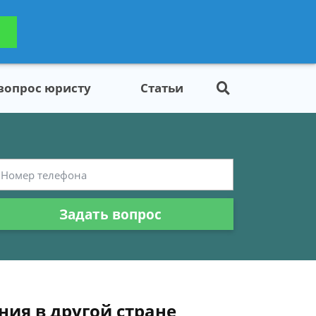
ьтацию
Задать вопрос
платно
 вопрос юристу
Статьи
Задать вопрос
ния в другой стране