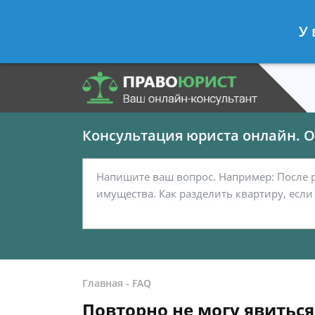
Панов Георгий
- Юрист по граждан
У 
Спросить юриста
Консультация юриста онлайн. От
Главная
-
FAQ
Повторно не могу явиться