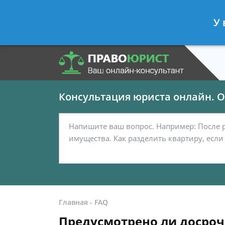
Панов Георгий
- Юрист по граждан
У 
Спросить юриста
Консультация юриста онлайн. От
Главная
-
FAQ
Предусмотрено ли досроч