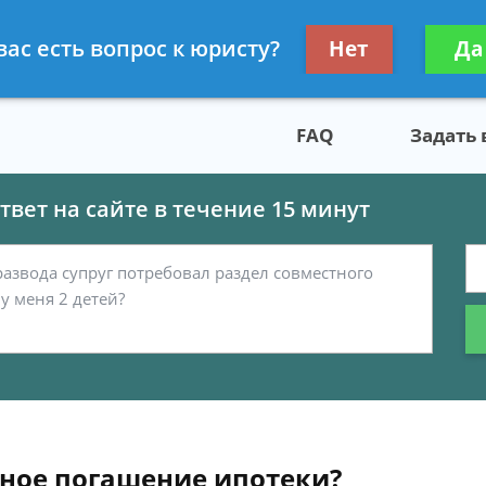
скому праву
Получите консул
вас есть вопрос к юристу?
Нет
Да
бес
FAQ
Задать
вет на сайте в течение 15 минут
ное погашение ипотеки?