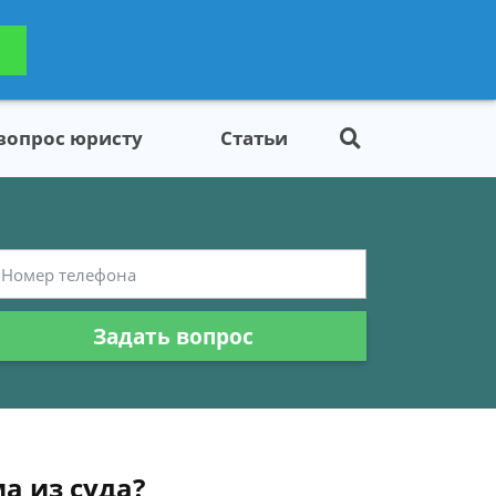
ьтацию
Задать вопрос
платно
 вопрос юристу
Статьи
Задать вопрос
а из суда?