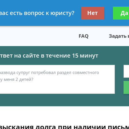
скому праву
Получите консул
вас есть вопрос к юристу?
Нет
Да
бес
FAQ
Задать
вет на сайте в течение 15 минут
зыскания долга при наличии письм