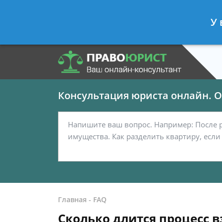
Панов Георгий
- Юрист по граждан
У 
Спросить юриста
Консультация юриста онлайн. От
Главная
-
FAQ
Сколько длится процесс в