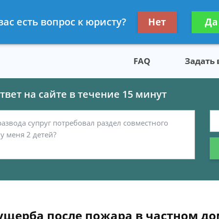
скому праву
Получите консул
вас есть вопрос к юристу?
Нет
Да
бес
FAQ
Задать
вет на сайте в течение 15 минут
ущерба после пожара в частном до