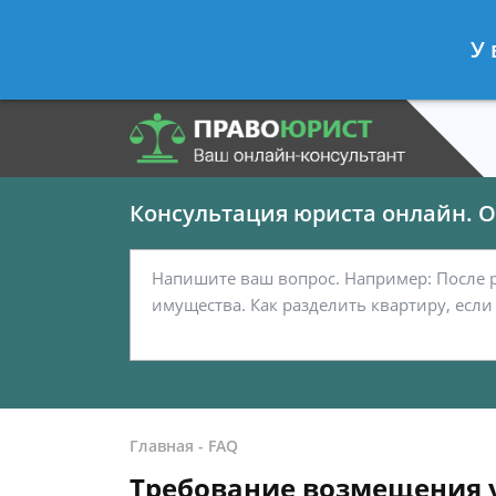
Панов Георгий
- Юрист по граждан
У 
Спросить юриста
Консультация юриста онлайн. От
Главная
-
FAQ
Требование возмещения 