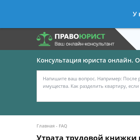
Панов Георгий
- Юрист по граждан
У 
Спросить юриста
Консультация юриста онлайн. От
Главная
-
FAQ
Утрата трудовой книжки 