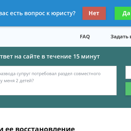
скому праву
Получите консул
вас есть вопрос к юристу?
Нет
Да
бес
FAQ
Задать
вет на сайте в течение 15 минут
и ее восстановление