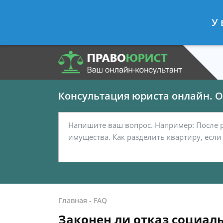
Панов Георгий
- Юрист по граждан
У 
Спросить юриста
Консультация юриста онлайн. От
Главная
-
FAQ
Законен ли отказ социал