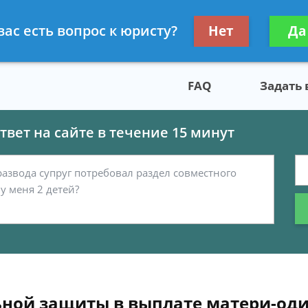
скому праву
Получите консул
вас есть вопрос к юристу?
Нет
Да
бес
FAQ
Задать
вет на сайте в течение 15 минут
ьной защиты в выплате матери-од