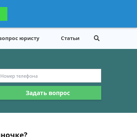
ьтацию
Задать вопрос
платно
 вопрос юристу
Статьи
Задать вопрос
иночке?